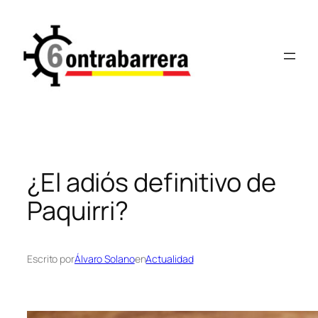
Saltar
al
contenido
¿El adiós definitivo de
Paquirri?
Escrito por
Álvaro Solano
en
Actualidad