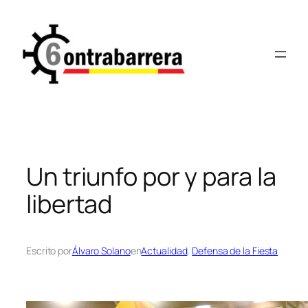
Saltar
al
contenido
Un triunfo por y para la
libertad
Escrito por
Álvaro Solano
en
Actualidad
, 
Defensa de la Fiesta