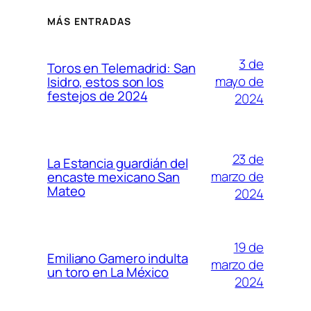
MÁS ENTRADAS
3 de
Toros en Telemadrid: San
mayo de
Isidro, estos son los
festejos de 2024
2024
23 de
La Estancia guardián del
marzo de
encaste mexicano San
Mateo
2024
19 de
Emiliano Gamero indulta
marzo de
un toro en La México
2024