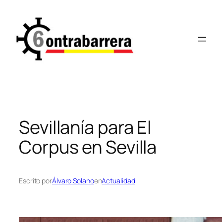
Saltar
al
contenido
Sevillanía para El
Corpus en Sevilla
Escrito por
Álvaro Solano
en
Actualidad