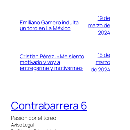
19 de
Emiliano Gamero indulta
marzo de
un toro en La México
2024
15 de
Cristian Pérez: «Me siento
marzo
motivado y voy a
entregarme y motivarme»
de 2024
Contrabarrera 6
Pasión por el toreo
Aviso Legal