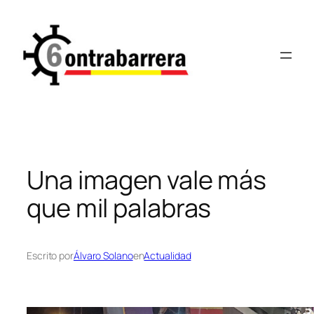
Saltar
al
contenido
Una imagen vale más
que mil palabras
Escrito por
Álvaro Solano
en
Actualidad