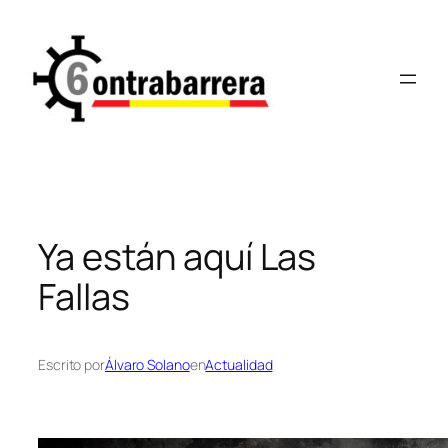
Saltar
al
contenido
Ya están aquí Las
Fallas
Escrito por
Álvaro Solano
en
Actualidad