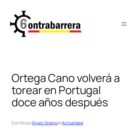
Saltar
al
contenido
Ortega Cano volverá a
torear en Portugal
doce años después
Escrito por
Álvaro Solano
en
Actualidad