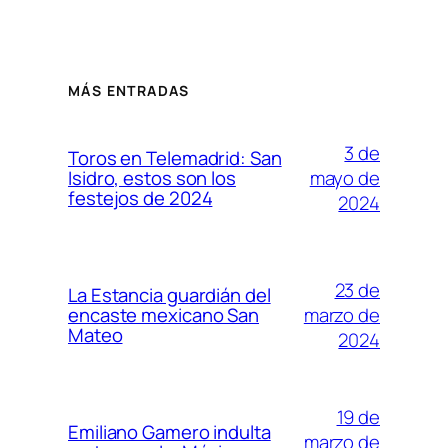
MÁS ENTRADAS
3 de
Toros en Telemadrid: San
mayo de
Isidro, estos son los
festejos de 2024
2024
23 de
La Estancia guardián del
marzo de
encaste mexicano San
Mateo
2024
19 de
Emiliano Gamero indulta
marzo de