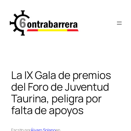
Saltar
al
contenido
La IX Gala de premios
del Foro de Juventud
Taurina, peligra por
falta de apoyos
Escrito por
Álvaro Solano
en