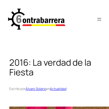
Saltar
al
contenido
2016: La verdad de la
Fiesta
Escrito por
Álvaro Solano
en
Actualidad