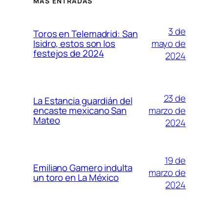
MÁS ENTRADAS
3 de
Toros en Telemadrid: San
mayo de
Isidro, estos son los
festejos de 2024
2024
23 de
La Estancia guardián del
marzo de
encaste mexicano San
Mateo
2024
19 de
Emiliano Gamero indulta
marzo de
un toro en La México
2024