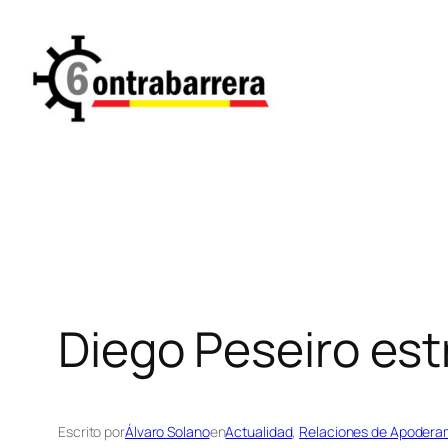
Saltar
al
contenido
Diego Peseiro es
Escrito por
Álvaro Solano
en
Actualidad
, 
Relaciones de Apodera