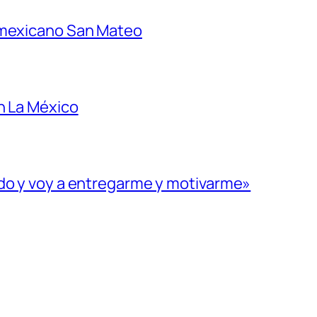
 mexicano San Mateo
n La México
ado y voy a entregarme y motivarme»