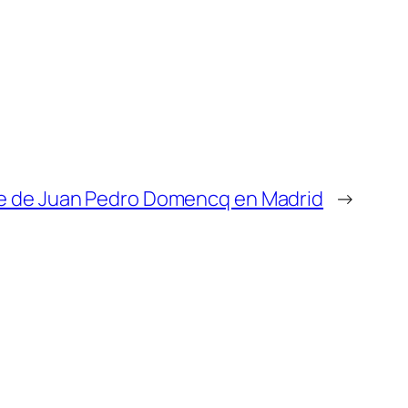
e de Juan Pedro Domencq en Madrid
→