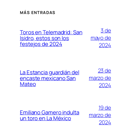
MÁS ENTRADAS
3 de
Toros en Telemadrid: San
mayo de
Isidro, estos son los
festejos de 2024
2024
23 de
La Estancia guardián del
marzo de
encaste mexicano San
Mateo
2024
19 de
Emiliano Gamero indulta
marzo de
un toro en La México
2024