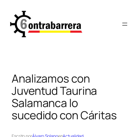
Saltar
al
contenido
Analizamos con
Juventud Taurina
Salamanca lo
sucedido con Cáritas
Escrito por
Álvaro Solano
en
Actualidad