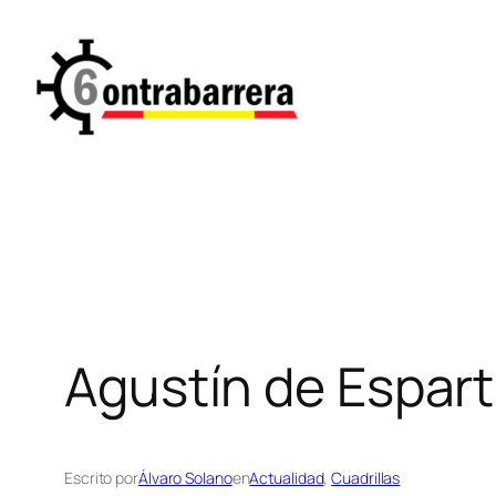
Saltar
al
contenido
Agustín de Esparti
Escrito por
Álvaro Solano
en
Actualidad
, 
Cuadrillas