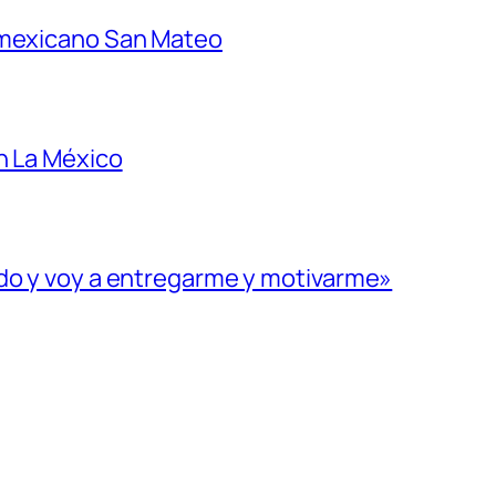
 mexicano San Mateo
n La México
ado y voy a entregarme y motivarme»