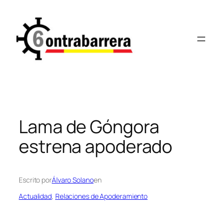
Saltar
al
contenido
Lama de Góngora
estrena apoderado
Escrito por
Álvaro Solano
en
Actualidad
, 
Relaciones de Apoderamiento