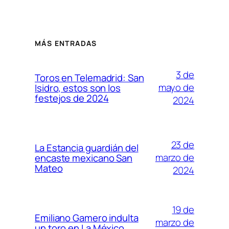
MÁS ENTRADAS
3 de
Toros en Telemadrid: San
mayo de
Isidro, estos son los
festejos de 2024
2024
23 de
La Estancia guardián del
marzo de
encaste mexicano San
Mateo
2024
19 de
Emiliano Gamero indulta
marzo de
un toro en La México