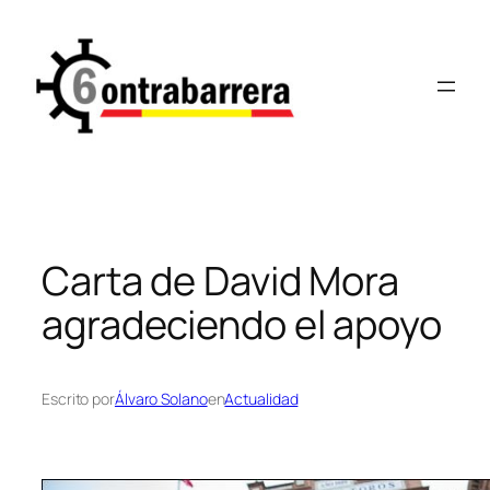
Saltar
al
contenido
Carta de David Mora
agradeciendo el apoyo
Escrito por
Álvaro Solano
en
Actualidad