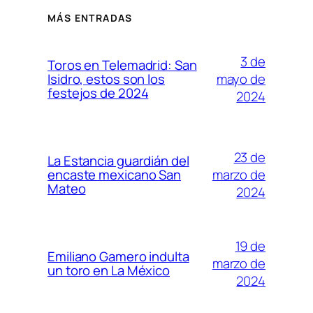
MÁS ENTRADAS
3 de
Toros en Telemadrid: San
mayo de
Isidro, estos son los
festejos de 2024
2024
23 de
La Estancia guardián del
marzo de
encaste mexicano San
Mateo
2024
19 de
Emiliano Gamero indulta
marzo de
un toro en La México
2024