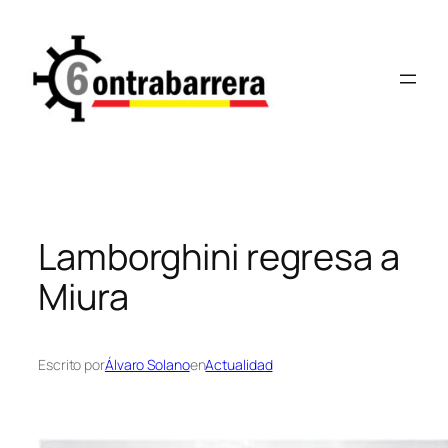
Saltar
al
contenido
Lamborghini regresa a
Miura
Escrito por
Álvaro Solano
en
Actualidad