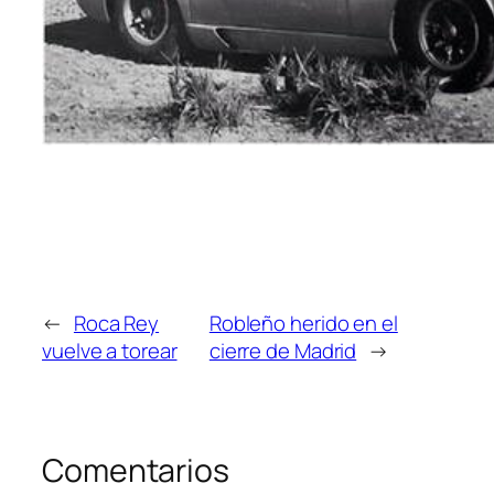
←
Roca Rey
Robleño herido en el
vuelve a torear
cierre de Madrid
→
Comentarios