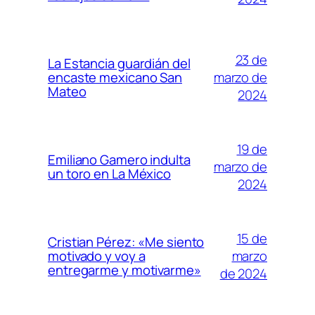
23 de
La Estancia guardián del
marzo de
encaste mexicano San
Mateo
2024
19 de
Emiliano Gamero indulta
marzo de
un toro en La México
2024
15 de
Cristian Pérez: «Me siento
marzo
motivado y voy a
entregarme y motivarme»
de 2024