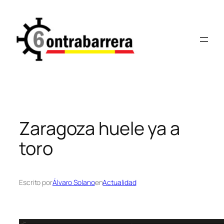
Saltar
al
contenido
Zaragoza huele ya a
toro
Escrito por
Álvaro Solano
en
Actualidad