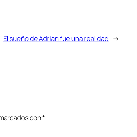
El sueño de Adrián fue una realidad
→
 marcados con
*