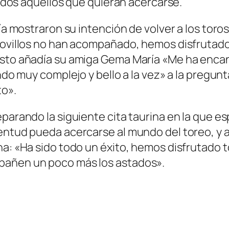
 todos aquellos que quieran acercarse.
ría mostraron su intención de volver a los tor
 novillos no han acompañado, hemos disfrutad
esto añadía su amiga Gema María «Me ha encan
do muy complejo y bello a la vez» a la pregunta 
to».
reparando la siguiente cita taurina en la que
entud pueda acercarse al mundo del toreo, y a
na: «Ha sido todo un éxito, hemos disfrutado t
pañen un poco más los astados».