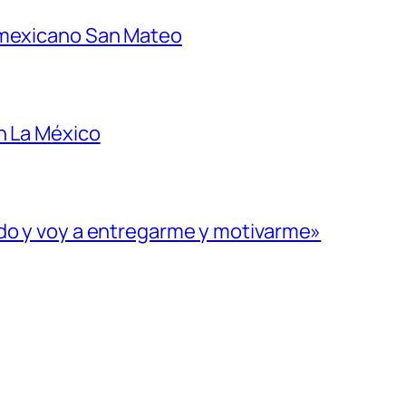
 mexicano San Mateo
n La México
ado y voy a entregarme y motivarme»