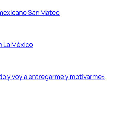
 mexicano San Mateo
n La México
ado y voy a entregarme y motivarme»