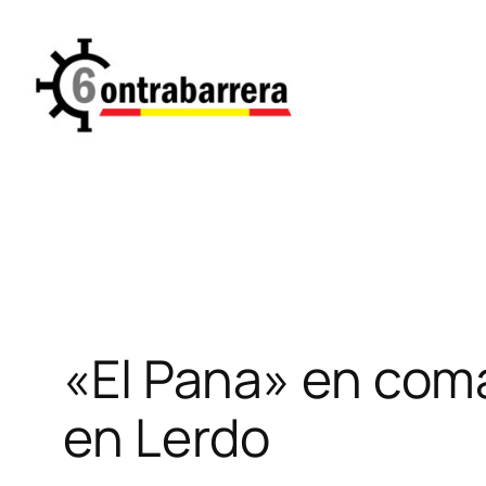
Saltar
al
contenido
«El Pana» en coma
en Lerdo