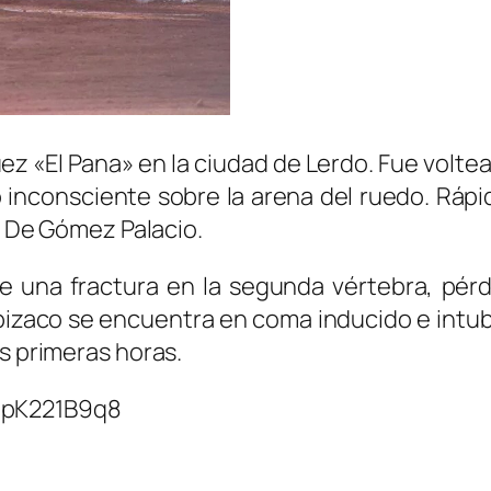
z «El Pana» en la ciudad de Lerdo. Fue volte
inconsciente sobre la arena del ruedo. Rápi
ol De Gómez Palacio.
 una fractura en la segunda vértebra, pérdi
pizaco se encuentra en coma inducido e intub
as primeras horas.
qpK221B9q8