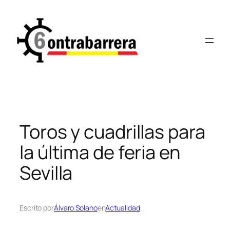
Saltar
al
contenido
Toros y cuadrillas para
la última de feria en
Sevilla
Escrito por
Álvaro Solano
en
Actualidad