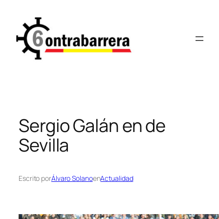
Saltar
al
contenido
Sergio Galán en de
Sevilla
Escrito por
Álvaro Solano
en
Actualidad