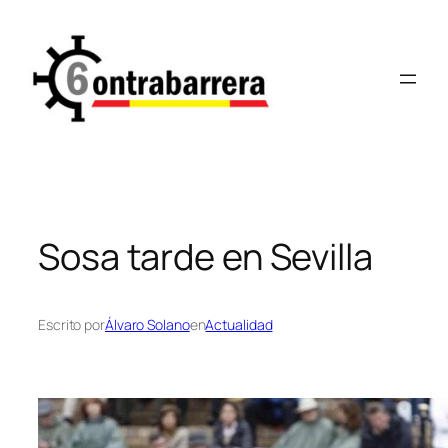
Saltar
al
contenido
Sosa tarde en Sevilla
Escrito por
Álvaro Solano
en
Actualidad