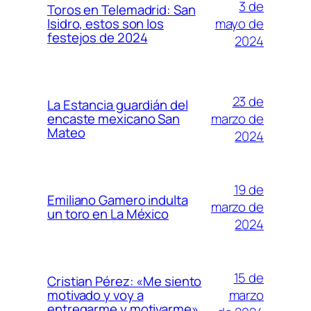
3 de
Toros en Telemadrid: San
mayo de
Isidro, estos son los
festejos de 2024
2024
23 de
La Estancia guardián del
marzo de
encaste mexicano San
Mateo
2024
19 de
Emiliano Gamero indulta
marzo de
un toro en La México
2024
15 de
Cristian Pérez: «Me siento
marzo
motivado y voy a
entregarme y motivarme»