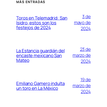
MÁS ENTRADAS
3 de
Toros en Telemadrid: San
mayo de
Isidro, estos son los
festejos de 2024
2024
23 de
La Estancia guardián del
marzo de
encaste mexicano San
Mateo
2024
19 de
Emiliano Gamero indulta
marzo de
un toro en La México
2024