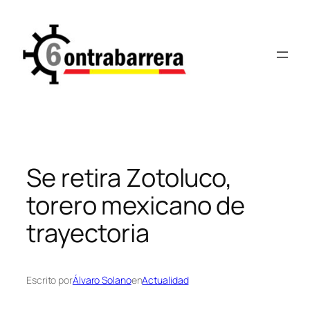
Saltar
al
contenido
Se retira Zotoluco,
torero mexicano de
trayectoria
Escrito por
Álvaro Solano
en
Actualidad