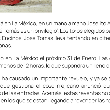
ará en La México, en un mano a mano Joselito
é Tomás es un privilegio”. Los toros elegidos 
 Encinos. José Tomás lleva tentando en dife
anas.
llo en La México el próximo 31 de Enero. Las
enos de 12 horas, lo que supondrá un lleno de
 ha causado un importante revuelo, y ya se 
que gestiona el coso mejicano anunció que
 de las entradas. Además, estas reventas no s
 en los que se están llegando a revender las h