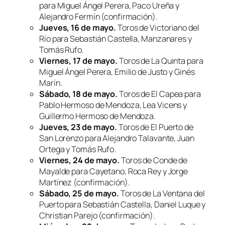
para Miguel Ángel Perera, Paco Ureña y
Alejandro Fermín (confirmación).
Jueves, 16 de mayo.
Toros de Victoriano del
Río para Sebastián Castella, Manzanares y
Tomás Rufo.
Viernes, 17 de mayo.
Toros de La Quinta para
Miguel Ángel Perera, Emilio de Justo y Ginés
Marín.
Sábado, 18 de mayo.
Toros de El Capea para
Pablo Hermoso de Mendoza, Lea Vicens y
Guillermo Hermoso de Mendoza.
Jueves, 23 de mayo.
Toros de El Puerto de
San Lorenzo para Alejandro Talavante, Juan
Ortega y Tomás Rufo.
Viernes, 24 de mayo.
Toros de Conde de
Mayalde para Cayetano, Roca Rey y Jorge
Martínez (confirmación).
Sábado, 25 de mayo.
Toros de La Ventana del
Puerto para Sebastián Castella, Daniel Luque y
Christian Parejo (confirmación).