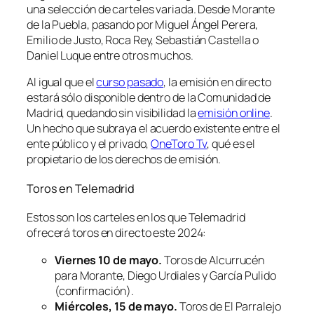
una selección de carteles variada. Desde Morante
de la Puebla, pasando por Miguel Ángel Perera,
Emilio de Justo, Roca Rey, Sebastián Castella o
Daniel Luque entre otros muchos.
Al igual que el
curso pasado
, la emisión en directo
estará sólo disponible dentro de la Comunidad de
Madrid, quedando sin visibilidad la
emisión online
.
Un hecho que subraya el acuerdo existente entre el
ente público y el privado,
OneToro Tv
, qué es el
propietario de los derechos de emisión.
Toros en Telemadrid
Estos son los carteles en los que Telemadrid
ofrecerá toros en directo este 2024:
Viernes 10 de mayo.
Toros de Alcurrucén
para Morante, Diego Urdiales y García Pulido
(confirmación).
Miércoles, 15 de mayo.
Toros de El Parralejo