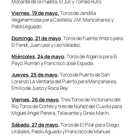
Morante de la Puebla, El Juli y Tomás Rufo.
Viernes, 19 de mayo.
Toros de Jandilla
Vegahermosa para Castella, J.M. Manzanares y
Pablo Aguado.
Domingo, 21 de mayo
. Toros de Fuente Ymbro para
El Fandi, Juan Leal y Leo Valadez.
Miércoles, 24 de mayo
.
Toros de Algarra para El
Payo, Román y Francisco José Espada.
Jueves, 25 de mayo
.
Toros de Puerto de San
Lorenzo La Ventana del Puerto para Manzanares,
Emilio de Justo y Roca Rey.
Viernes, 26 de mayo
. Tres Toros de Victoriano del
Río Toros de Cortés y tres de Núñez del Cuvillo para
Miguel Ángel Perera, Talavante y Ginés Marín.
Sábado, 27 de mayo
.
Toros de El Pilar para Diego
Urdiales, Pablo Aguado y Francisco de Manuel.