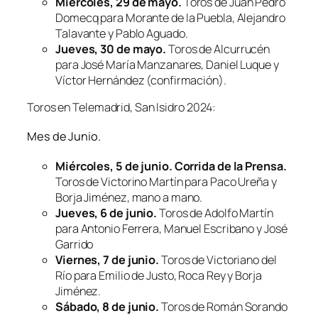
Miércoles, 29 de mayo.
Toros de Juan Pedro
Domecq para Morante de la Puebla, Alejandro
Talavante y Pablo Aguado.
Jueves, 30 de mayo.
Toros de Alcurrucén
para José María Manzanares, Daniel Luque y
Víctor Hernández (confirmación).
Toros en Telemadrid, San Isidro 2024:
Mes de Junio.
Miércoles, 5 de junio. Corrida de la Prensa.
Toros de Victorino Martín para Paco Ureña y
Borja Jiménez, mano a mano.
Jueves, 6 de junio.
Toros de Adolfo Martín
para Antonio Ferrera, Manuel Escribano y José
Garrido
Viernes, 7 de junio.
Toros de Victoriano del
Río para Emilio de Justo, Roca Rey y Borja
Jiménez.
Sábado, 8 de junio.
Toros de Román Sorando