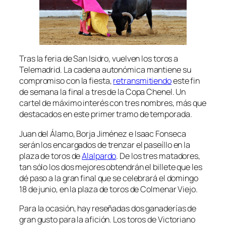
Tras la feria de San Isidro, vuelven los toros a
Telemadrid. La cadena autonómica mantiene su
compromiso con la fiesta,
retransmitiendo
este fin
de semana la final a tres de la Copa Chenel. Un
cartel de máximo interés con tres nombres, más que
destacados en este primer tramo de temporada.
Juan del Álamo, Borja Jiménez e Isaac Fonseca
serán los encargados de trenzar el paseíllo en la
plaza de toros de
Alalpardo
. De los tres matadores,
tan sólo los dos mejores obtendrán el billete que les
dé paso a la gran final que se celebrará el domingo
18 de junio, en la plaza de toros de Colmenar Viejo.
Para la ocasión, hay reseñadas dos ganaderías de
gran gusto para la afición. Los toros de Victoriano