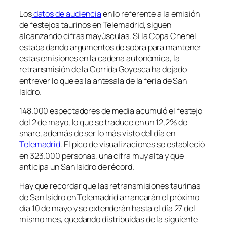
Los
datos de audiencia
en lo referente a la emisión
de festejos taurinos en Telemadrid, siguen
alcanzando cifras mayúsculas. Sí la Copa Chenel
estaba dando argumentos de sobra para mantener
estas emisiones en la cadena autonómica, la
retransmisión de la Corrida Goyesca ha dejado
entrever lo que es la antesala de la feria de San
Isidro.
148.000 espectadores de media acumuló el festejo
del 2 de mayo, lo que se traduce en un 12,2% de
share, además de ser lo más visto del día en
Telemadrid
. El pico de visualizaciones se estableció
en 323.000 personas, una cifra muy alta y que
anticipa un San Isidro de récord.
Hay que recordar que las retransmisiones taurinas
de San Isidro en Telemadrid arrancarán el próximo
día 10 de mayo y se extenderán hasta el día 27 del
mismo mes, quedando distribuidas de la siguiente