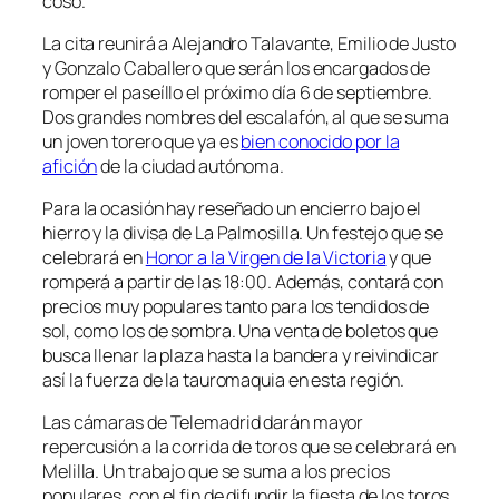
coso.
La cita reunirá a Alejandro Talavante, Emilio de Justo
y Gonzalo Caballero que serán los encargados de
romper el paseíllo el próximo día 6 de septiembre.
Dos grandes nombres del escalafón, al que se suma
un joven torero que ya es
bien conocido por la
afición
de la ciudad autónoma.
Para la ocasión hay reseñado un encierro bajo el
hierro y la divisa de La Palmosilla. Un festejo que se
celebrará en
Honor a la Virgen de la Victoria
y que
romperá a partir de las 18:00. Además, contará con
precios muy populares tanto para los tendidos de
sol, como los de sombra. Una venta de boletos que
busca llenar la plaza hasta la bandera y reivindicar
así la fuerza de la tauromaquia en esta región.
Las cámaras de Telemadrid darán mayor
repercusión a la corrida de toros que se celebrará en
Melilla. Un trabajo que se suma a los precios
populares, con el fin de difundir la fiesta de los toros