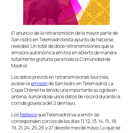
El anuncio de la retransmisión de la mayor parte de
San Isidro en Telemadrid está apunto de hacerse
realidad. Un total de doce retransmisiones que la
emisora autonómica emitirá en abierto de manera
totalmente gratuita para toda la Comunidad de
Madrid.
Los datos previos en retransmisiones taurinas,
avalan la
emisión
de San Isidro en Telemadrid. La
Copa Chenel ha tenido una importante acogida en
antena, sumándose unos datos de récord durante la
corrida goyesca del 2 de mayo.
Los
festejos
que Telemadrid va a emitir se
corresponden con los de los días 11, 12, 13, 14, 15, 18,
19, 21, 24, 25, 26 y 27 de este mes de mayo. Lo que se