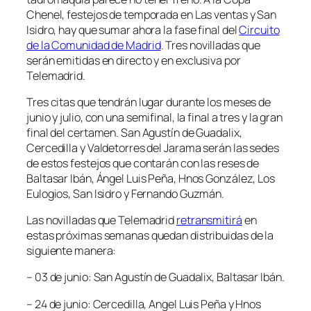
Chenel, festejos de temporada en Las ventas y San
Isidro, hay que sumar ahora la fase final del
Circuito
de la Comunidad de Madrid
. Tres novilladas que
serán emitidas en directo y en exclusiva por
Telemadrid.
Tres citas que tendrán lugar durante los meses de
junio y julio, con una semifinal, la final a tres y la gran
final del certamen. San Agustín de Guadalix,
Cercedilla y Valdetorres del Jarama serán las sedes
de estos festejos que contarán con las reses de
Baltasar Ibán, Ángel Luis Peña, Hnos González, Los
Eulogios, San Isidro y Fernando Guzmán.
Las novilladas que Telemadrid
retransmitirá
en
estas próximas semanas quedan distribuidas de la
siguiente manera:
– 03 de junio: San Agustín de Guadalix, Baltasar Ibán.
– 24 de junio: Cercedilla, Angel Luis Peña y Hnos