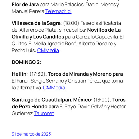
Flor de Jara
para Mario Palacios, Daniel Menés y
Manuel Perera
Telemadrid.
Villaseca de la Sagra
: (18:00) Fase clasificatoria
del Alfarero de Plata; sin caballos:
Novillos de
La
Olivilla y Los Candiles
para
Gonzalo Capdevila, El
Quitos, El Mella, Ignacio Boné, Alberto Donaire y
Pedro Luis
.
CMMedia
.
DOMINGO 2:
Hellín
: (17:30)
. Toros de Miranda y Moreno para
El Fandi, Sergio Serrano y Cristian Pérez, que toma
la alternativa
.
CMMedia
.
Santiago de Cuautlalpan, México
: (13:00)
. Toros
de Pozo Hondo para
El Payo, David Galván y Héctor
Gutiérrez
Tauronet
31 de marzo de 2023