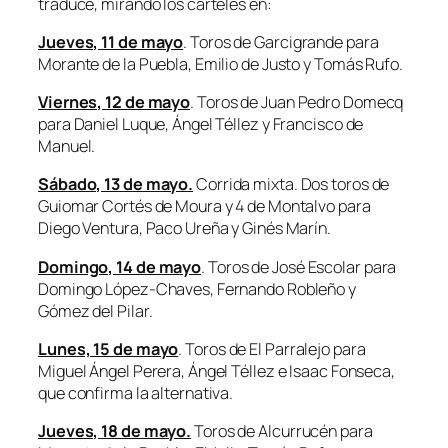
traduce, mirando los carteles en:
Jueves, 11 de mayo
. Toros de Garcigrande para
Morante de la Puebla, Emilio de Justo y Tomás Rufo.
Viernes, 12 de mayo
. Toros de Juan Pedro Domecq
para Daniel Luque, Ángel Téllez y Francisco de
Manuel.
Sábado, 13 de mayo.
Corrida mixta. Dos toros de
Guiomar Cortés de Moura y 4 de Montalvo para
Diego Ventura, Paco Ureña y Ginés Marín.
Domingo, 14 de mayo
. Toros de José Escolar para
Domingo López-Chaves, Fernando Robleño y
Gómez del Pilar.
Lunes, 15 de mayo
. Toros de El Parralejo para
Miguel Ángel Perera, Ángel Téllez e Isaac Fonseca,
que confirma la alternativa
.
Jueves, 18 de mayo.
Toros de Alcurrucén para