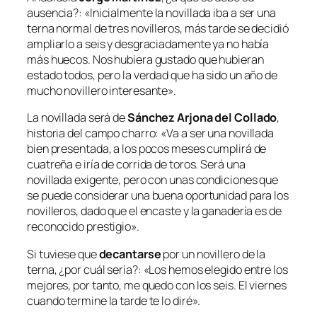
ausencia?:
«Inicialmente la novillada iba a ser una
terna normal de tres novilleros, más tarde se decidió
ampliarlo a seis y desgraciadamente ya no había
más huecos. Nos hubiera gustado que hubieran
estado todos, pero la verdad que ha sido un año de
mucho novillero interesante».
La novillada será de
Sánchez Arjona del Collado
,
historia del campo charro:
«Va a ser una novillada
bien presentada, a los pocos meses cumplirá de
cuatreña e iría de corrida de toros. Será una
novillada exigente, pero con unas condiciones que
se puede considerar una buena oportunidad para los
novilleros, dado que el encaste y la ganadería es de
reconocido prestigio».
Si tuviese que
decantarse
por un novillero de la
terna, ¿por cuál sería?:
«Los hemos elegido entre los
mejores, por tanto, me quedo con los seis. El viernes
cuando termine la tarde te lo diré».