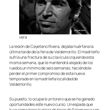
vera
La lesión de Cayetano Rivera, dejaba huérfana la
última tarde de la feria de Valdemorillo. El madrileño
sufría una fractura de su clavícula izquierda esta
misma semana, que le mantendrá alejado de los
ruedos un mínimo de seis semanas; haciéndole
perder el primer compromiso de esta nueva
temporada en la madrileña localidad de
Valdemorillo.
Su puesto, lo ocupará un torero que se ha ganado
oportunidades este nuevo curso. Un espada que
tuvo como base la plaza de toros de Salamanca con