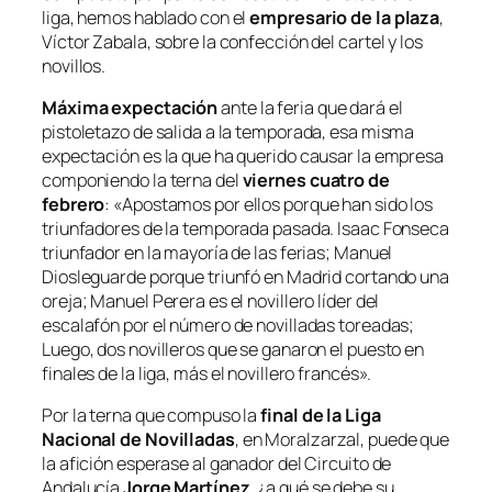
liga, hemos hablado con el
empresario de la plaza
,
Víctor Zabala, sobre la confección del cartel y los
novillos.
Máxima expectación
ante la feria que dará el
pistoletazo de salida a la temporada, esa misma
expectación es la que ha querido causar la empresa
componiendo la terna del
viernes cuatro de
febrero
:
«Apostamos por ellos porque han sido los
triunfadores de la temporada pasada. Isaac Fonseca
triunfador en la mayoría de las ferias; Manuel
Diosleguarde porque triunfó en Madrid cortando una
oreja; Manuel Perera es el novillero líder del
escalafón por el número de novilladas toreadas;
Luego, dos novilleros que se ganaron el puesto en
finales de la liga, más el novillero francés».
Por la terna que compuso la
final de la Liga
Nacional de Novilladas
, en Moralzarzal, puede que
la afición esperase al ganador del Circuito de
Andalucía
Jorge Martínez
, ¿a qué se debe su