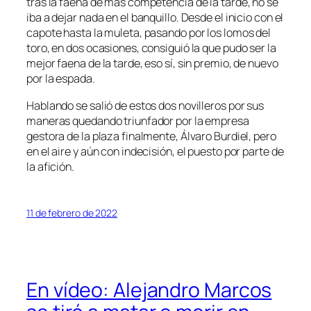
tras la faena de más competencia de la tarde, no se
iba a dejar nada en el banquillo. Desde el inicio con el
capote hasta la muleta, pasando por los lomos del
toro, en dos ocasiones, consiguió la que pudo ser la
mejor faena de la tarde, eso sí, sin premio, de nuevo
por la espada.
Hablando se salió de estos dos novilleros por sus
maneras quedando triunfador por la empresa
gestora de la plaza finalmente, Álvaro Burdiel, pero
en el aire y aún con indecisión, el puesto por parte de
la afición.
11 de febrero de 2022
En vídeo: Alejandro Marcos