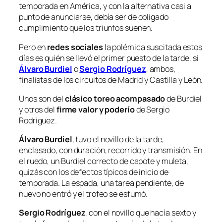
temporada en América, y con la alternativa casi a
punto de anunciarse, debía ser de obligado
cumplimiento que los triunfos suenen.
Pero en
redes sociales
la polémica suscitada estos
días es quién se llevó el primer puesto de la tarde, si
Álvaro Burdiel
o
Sergio Rodríguez
, ambos,
finalistas de los circuitos de Madrid y Castilla y León.
Unos son del
clásico toreo acompasado
de Burdiel
y otros del
firme valor y poderío
de Sergio
Rodríguez.
Álvaro Burdiel
, tuvo el novillo de la tarde,
enclasado, con duración, recorrido y transmisión. En
el ruedo, un Burdiel correcto de capote y muleta,
quizás con los defectos típicos de inicio de
temporada. La espada, una tarea pendiente, de
nuevo no entró y el trofeo se esfumó.
Sergio Rodríguez
, con el novillo que hacía sexto y