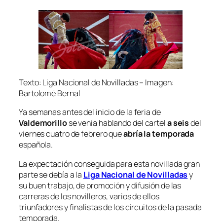
Texto: Liga Nacional de Novilladas – Imagen:
Bartolomé Bernal
Ya semanas antes del inicio de la feria de
Valdemorillo
se venía hablando del cartel
a seis
del
viernes cuatro de febrero que
abría la temporada
española.
La expectación conseguida para esta novillada gran
parte se debía a la
Liga Nacional de Novilladas
y
su buen trabajo, de promoción y difusión de las
carreras de los novilleros, varios de ellos
triunfadores y finalistas de los circuitos de la pasada
temporada.