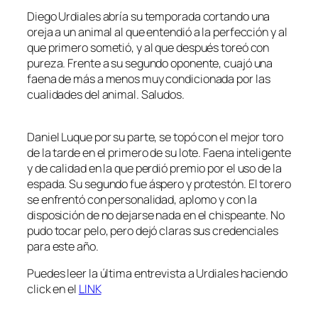
Diego Urdiales abría su temporada cortando una
oreja a un animal al que entendió a la perfección y al
que primero sometió, y al que después toreó con
pureza. Frente a su segundo oponente, cuajó una
faena de más a menos muy condicionada por las
cualidades del animal. Saludos.
Daniel Luque por su parte, se topó con el mejor toro
de la tarde en el primero de su lote. Faena inteligente
y de calidad en la que perdió premio por el uso de la
espada. Su segundo fue áspero y protestón. El torero
se enfrentó con personalidad, aplomo y con la
disposición de no dejarse nada en el chispeante. No
pudo tocar pelo, pero dejó claras sus credenciales
para este año.
Puedes leer la última entrevista a Urdiales haciendo
click en el
LINK