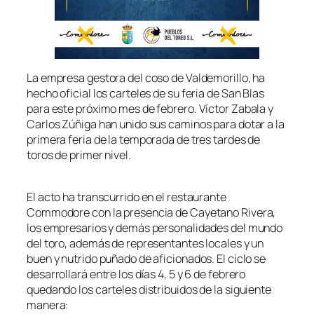
La empresa gestora del coso de Valdemorillo, ha
hecho oficial los carteles de su feria de San Blas
para este próximo mes de febrero. Víctor Zabala y
Carlos Zúñiga han unido sus caminos para dotar a la
primera feria de la temporada de tres tardes de
toros de primer nivel.
El acto ha transcurrido en el restaurante
Commodore con la presencia de Cayetano Rivera,
los empresarios y demás personalidades del mundo
del toro, además de representantes locales y un
buen y nutrido puñado de aficionados. El ciclo se
desarrollará entre los días 4, 5 y 6 de febrero
quedando los carteles distribuidos de la siguiente
manera: