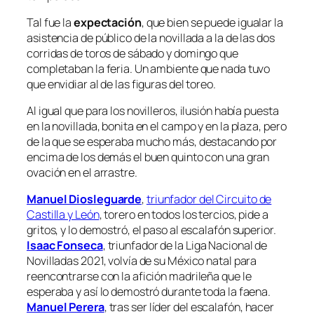
Tal fue la
expectación
, que bien se puede igualar la
asistencia de público de la novillada a la de las dos
corridas de toros de sábado y domingo que
completaban la feria. Un ambiente que nada tuvo
que envidiar al de las figuras del toreo.
Al igual que para los novilleros, ilusión había puesta
en la novillada, bonita en el campo y en la plaza, pero
de la que se esperaba mucho más, destacando por
encima de los demás el buen quinto con una gran
ovación en el arrastre.
Manuel Diosleguarde
,
triunfador del Circuito de
Castilla y León
, torero en todos los tercios, pide a
gritos, y lo demostró, el paso al escalafón superior.
Isaac Fonseca
, triunfador de la Liga Nacional de
Novilladas 2021, volvía de su México natal para
reencontrarse con la afición madrileña que le
esperaba y así lo demostró durante toda la faena.
Manuel Perera
, tras ser líder del escalafón, hacer