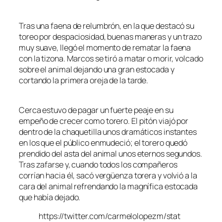
Tras una faena de relumbrón, en la que destacó su
toreo por despaciosidad, buenas maneras y un trazo
muy suave, llegó el momento de rematar la faena
con la tizona. Marcos se tiró a matar o morir, volcado
sobre el animal dejando una gran estocada y
cortando la primera oreja de la tarde.
Cerca estuvo de pagar un fuerte peaje en su
empeño de crecer como torero. El pitón viajó por
dentro de la chaquetilla unos dramáticos instantes
en los que el público enmudeció; el torero quedó
prendido del asta del animal unos eternos segundos.
Tras zafarse y, cuando todos los compañeros
corrían hacia él, sacó vergüenza torera y volvió a la
cara del animal refrendando la magnífica estocada
que había dejado.
https://twitter.com/carmelolopezm/stat