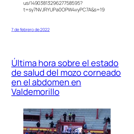
us/1490381329627758595?
t=sy7NVJRYUPa0OPW4vyPC7A&s=19
7 de febrero de 2022
Última hora sobre el estado
de salud del mozo corneado
en el abdomen en
Valdemorillo