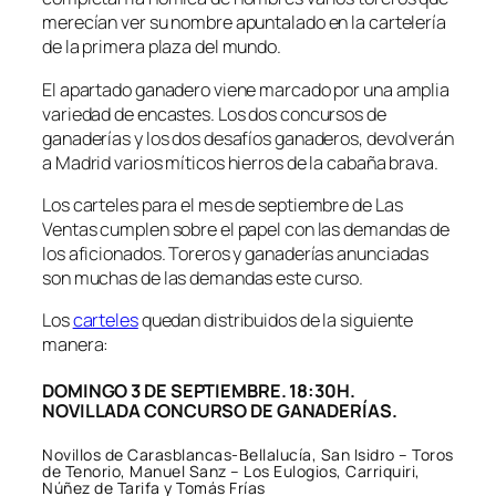
merecían ver su nombre apuntalado en la cartelería
de la primera plaza del mundo.
El apartado ganadero viene marcado por una amplia
variedad de encastes. Los dos concursos de
ganaderías y los dos desafíos ganaderos, devolverán
a Madrid varios míticos hierros de la cabaña brava.
Los carteles para el mes de septiembre de Las
Ventas cumplen sobre el papel con las demandas de
los aficionados. Toreros y ganaderías anunciadas
son muchas de las demandas este curso.
Los
carteles
quedan distribuidos de la siguiente
manera:
DOMINGO 3 DE SEPTIEMBRE. 18:30H.
NOVILLADA CONCURSO DE GANADERÍAS.
Novillos de Carasblancas-Bellalucía, San Isidro – Toros
de Tenorio, Manuel Sanz – Los Eulogios, Carriquiri,
Núñez de Tarifa y Tomás Frías