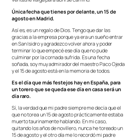
Única fecha que tienes por delante, un 15 de
agosto en Madrid.
Así es, es un regalo de Dios. Tengo que dar las
gracias a la empresa porque ya era un sueño entrar
en San Isidro y agradezco volver ahora y poder
terminar lo que empecé ese día que no pude
culminar por la cornada sufrida. Es una fecha
soñada, soy muy admirador del maestro Paco Ojeda
y el 15 de agosto está en la memoria de todos.
Es el día que más festejos hay en España, para
un torero que se queda ese día en casa será un
día raro.
Sí, la verdad que mi padre siempre me decía que el
que no torea un 15 de agosto prácticamente estaba
muerto taurinamente hablando. En mi caso,
quitando los años de novillero, nunca he toreado un
15 de agosto y el otro día me lo recordó mi padre