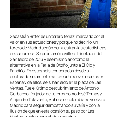
Sebastián Ritter es un torero tenaz, marcado por el
valor en sus actuaciones y porque no decirlo, un
torero de Madrid según demuestran las estadísticas
de su carrera. Se proclamó novillero triunfador del
San Isidro de 2013 y ese mismo año tomó la
alternativa en la Feria de Otoño junto a El Cid y
Fandiño. En estas seis temporadas desde su
doctorado solamente ha toreado nueve festejos en
España y de ellos, seis, han sido en la plaza de Las
Ventas. Fue el último descubrimiento de Antonio
Corbacho, forjador de toreros como José Tomás y
Alejandro Talavante, y ahora el colombiano vuelve a
Madrid para seguir demostrando su valía y con la
ilusión de que en esta ocasión su paso por Las
Ventas le valga para abrirse camino.