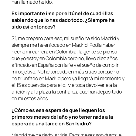
han llamado he ido.
Es importante irse por el túnel de cuadrillas
sabiendo que lo has dado todo. ¿Siempre ha
sido así entonces?
Sí, me preparo para eso, mi sueño ha sido Madrid y
siempre me he enfocado en Madrid. Podía haber
hecho mi carrera en Colombia, la gente se piensa
que yo estoy en Colombia pero no, llevo diez años
afincado en España con la fe y el sueño de cumplir
mi objetivo. No he toreado en más sitios porque no
he triunfado en Madrid pero ya llegará mi momento y
el 15 es buen día para ello. Me toca devolverle a la
afición y a la plaza la confianza que han depositado
en mí estos años.
¿Cómo es esa espera de que lleguen los
primeros meses del año y no tener nada a la
espera de una tarde en San Isidro?
Madrid me ha dado la vida. Esos meses son duros, el