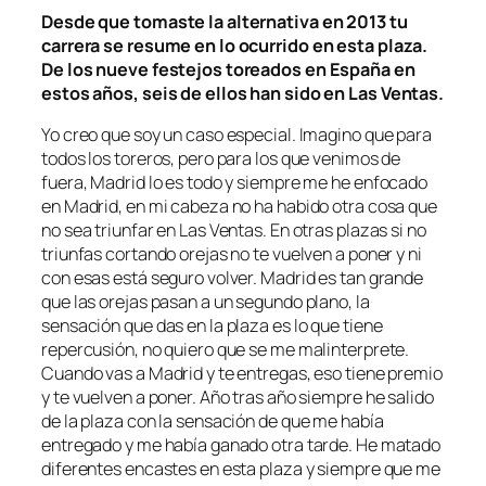
Desde que tomaste la alternativa en 2013 tu
carrera se resume en lo ocurrido en esta plaza.
De los nueve festejos toreados en España en
estos años, seis de ellos han sido en Las Ventas.
Yo creo que soy un caso especial. Imagino que para
todos los toreros, pero para los que venimos de
fuera, Madrid lo es todo y siempre me he enfocado
en Madrid, en mi cabeza no ha habido otra cosa que
no sea triunfar en Las Ventas. En otras plazas si no
triunfas cortando orejas no te vuelven a poner y ni
con esas está seguro volver. Madrid es tan grande
que las orejas pasan a un segundo plano, la
sensación que das en la plaza es lo que tiene
repercusión, no quiero que se me malinterprete.
Cuando vas a Madrid y te entregas, eso tiene premio
y te vuelven a poner. Año tras año siempre he salido
de la plaza con la sensación de que me había
entregado y me había ganado otra tarde. He matado
diferentes encastes en esta plaza y siempre que me