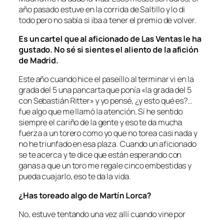
año pasado estuve en la corrida de Saltillo y lo di
todo pero no sabía si iba a tener el premio de volver.
Es un cartel que al aficionado de Las Ventas le ha
gustado. No sé si sientes el aliento de la afición
de Madrid.
Este año cuando hice el paseíllo al terminar vi en la
grada del 5 una pancarta que ponía «la grada del 5
con Sebastián Ritter» y yo pensé, ¿y esto qué es?…
fue algo que me llamó la atención. Sí he sentido
siempre el cariño de la gente y eso te da mucha
fuerza a un torero como yo que no torea casi nada y
no he triunfado en esa plaza. Cuando un aficionado
se te acerca y te dice que están esperando con
ganas a que un toro me regale cinco embestidas y
pueda cuajarlo, eso te da la vida.
¿Has toreado algo de Martín Lorca?
No, estuve tentando una vez allí cuando vine por