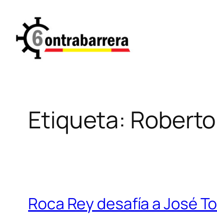
Saltar
al
contenido
Etiqueta:
Robert
Roca Rey desafía a José T