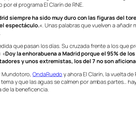
o por el programa El Clarín de RNE.
rid siempre ha sido muy duro con las figuras del tor
 el espectáculo.
«. Unas palabras que vuelven a añadir 
.
dida que pasan los días. Su cruzada frente a los que 
: «
Doy la enhorabuena a Madrid porque el 95% de los
tadores y unos extremistas, los del 7 no son aficion
or Mundotoro,
OndaRuedo
y ahora El Clarín, la vuelta d
l tema y que las aguas se calmen por ambas partes… hay
 de la beneficencia.