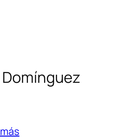
o Domínguez
omás