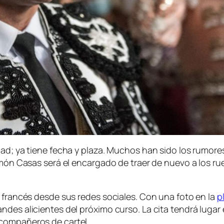
dad; ya tiene fecha y plaza. Muchos han sido los rumore
Simón Casas será el encargado de traer de nuevo a los r
o francés desde sus redes sociales. Con una foto en la
p
ndes alicientes del próximo curso. La cita tendrá lugar 
 compañeros de cartel.