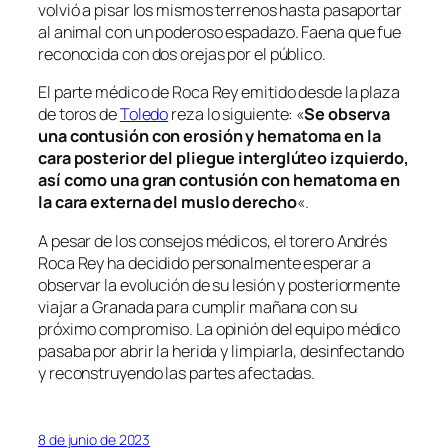
volvió a pisar los mismos terrenos hasta pasaportar
al animal con un poderoso espadazo. Faena que fue
reconocida con dos orejas por el público.
El parte médico de Roca Rey emitido desde la plaza
de toros de
Toledo
reza lo siguiente: «
Se observa
una contusión con erosión y hematoma en la
cara posterior del pliegue interglúteo izquierdo,
así como una gran contusión con hematoma en
la cara externa del muslo derecho
«.
A pesar de los consejos médicos, el torero Andrés
Roca Rey ha decidido personalmente esperar a
observar la evolución de su lesión y posteriormente
viajar a Granada para cumplir mañana con su
próximo compromiso. La opinión del equipo médico
pasaba por abrir la herida y limpiarla, desinfectando
y reconstruyendo las partes afectadas.
8 de junio de 2023