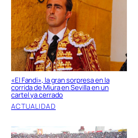
«El Fandi», la gran sorpresa en la
corrida de Miura en Sevilla en un
cartel ya cerrado
ACTUALIDAD