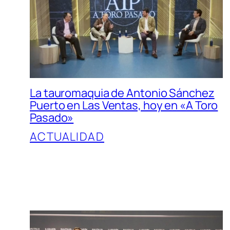
La tauromaquia de Antonio Sánchez
Puerto en Las Ventas, hoy en «A Toro
Pasado»
ACTUALIDAD