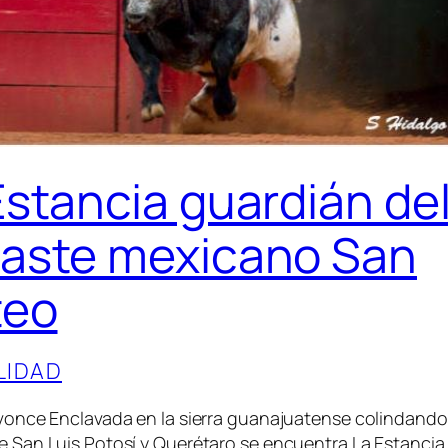
Estancia guardián de
aste mexicano San
teo
LIDAD
Avonce Enclavada en la sierra guanajuatense colindando
 San Luis Potosí y Querétaro se encuentra La Estancia.