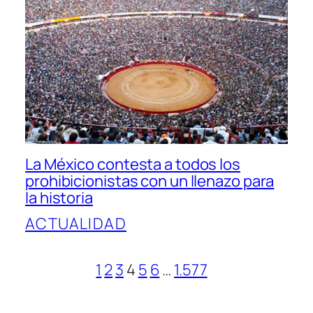
La México contesta a todos los
prohibicionistas con un llenazo para
la historia
ACTUALIDAD
1
2
3
4
5
6
…
1.577