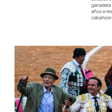
ganadera c
años a re
cabaña br