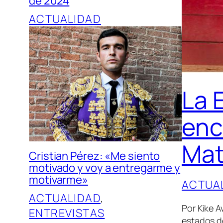
de 2024
ACTUALIDAD
La 
enc
Ma
Cristian Pérez: «Me siento
motivado y voy a entregarme y
motivarme»
ACTUA
ACTUALIDAD
, 
Por Kike 
ENTREVISTAS
estados de